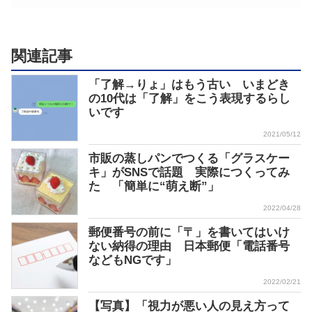
関連記事
「了解→りょ」はもう古い いまどき
の10代は「了解」をこう表現するらし
いです
2021/05/12
市販の蒸しパンでつくる「グラスケー
キ」がSNSで話題 実際につくってみ
た 「簡単に“萌え断”」
2022/04/28
郵便番号の前に「〒」を書いてはいけ
ない納得の理由 日本郵便「電話番号
などもNGです」
2022/02/21
【写真】「視力が悪い人の見え方って