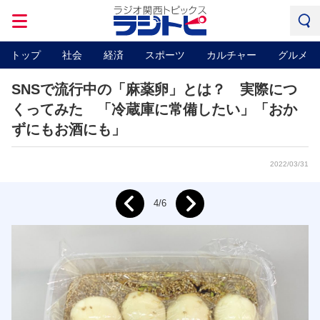
トップ
社会
経済
スポーツ
カルチャー
グルメ
SNSで流行中の「麻薬卵」とは？ 実際につ
くってみた 「冷蔵庫に常備したい」「おか
ずにもお酒にも」
2022/03/31
Next
4/6
Prev