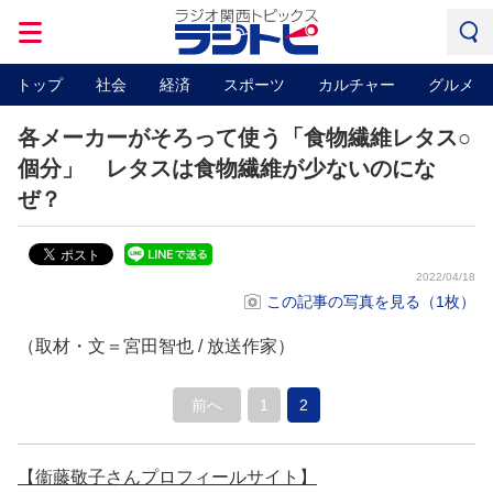
トップ
社会
経済
スポーツ
カルチャー
グルメ
各メーカーがそろって使う「食物繊維レタス○
個分」 レタスは食物繊維が少ないのにな
ぜ？
2022/04/18
この記事の写真を見る（1枚）
（取材・文＝宮田智也 / 放送作家）
前へ
1
2
【衞藤敬子さんプロフィールサイト】