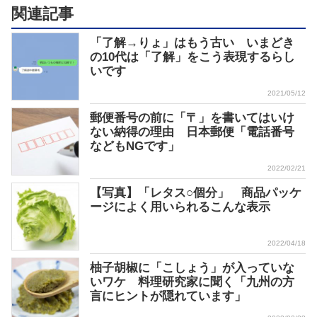
関連記事
「了解→りょ」はもう古い いまどき
の10代は「了解」をこう表現するらし
いです
2021/05/12
郵便番号の前に「〒」を書いてはいけ
ない納得の理由 日本郵便「電話番号
などもNGです」
2022/02/21
【写真】「レタス○個分」 商品パッケ
ージによく用いられるこんな表示
2022/04/18
柚子胡椒に「こしょう」が入っていな
いワケ 料理研究家に聞く「九州の方
言にヒントが隠れています」