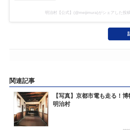
明治村【公式】(@meijimura)がシェアした投
関連記事
【写真】京都市電も走る！博
明治村