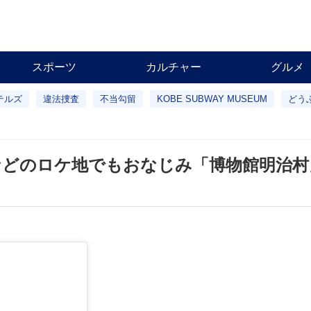
スポーツ
カルチャー
グルメ
テルズ
違法捜査
不当勾留
KOBE SUBWAY MUSEUM
どう
などのロケ地でもおなじみ「博物館明治村