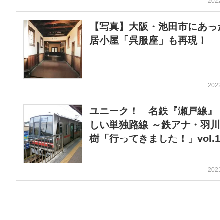
202
【写真】大阪・池田市にあっ
居小屋「呉服座」も再現！
202
ユニーク！ 名鉄『瀬戸線』
しい単独路線 ～鉄アナ・羽
樹「行ってきました！」vol.1
202