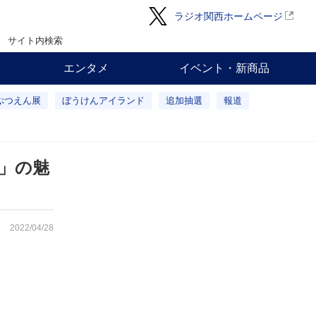
ラジオ関西ホームページ
サイト内検索
エンタメ
イベント・新商品
ぶつえん展
ぼうけんアイランド
追加抽選
報道
」の魅
2022/04/28