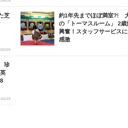
2/04/28
た芝
約1年先までほぼ満室?! 
の「トーマスルーム」 2歳
興奮！スタッフサービスに
感激
2/04/28
 珍
川英
8
1/02/18