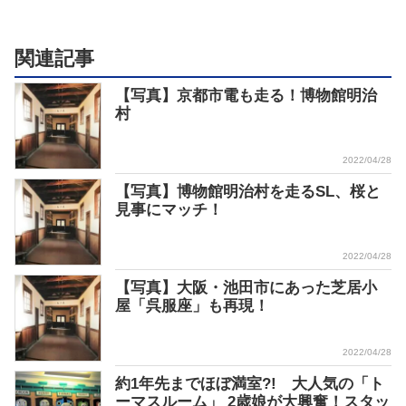
関連記事
【写真】京都市電も走る！博物館明治
村
2022/04/28
【写真】博物館明治村を走るSL、桜と
見事にマッチ！
2022/04/28
【写真】大阪・池田市にあった芝居小
屋「呉服座」も再現！
2022/04/28
約1年先までほぼ満室?! 大人気の「ト
ーマスルーム」 2歳娘が大興奮！スタッ