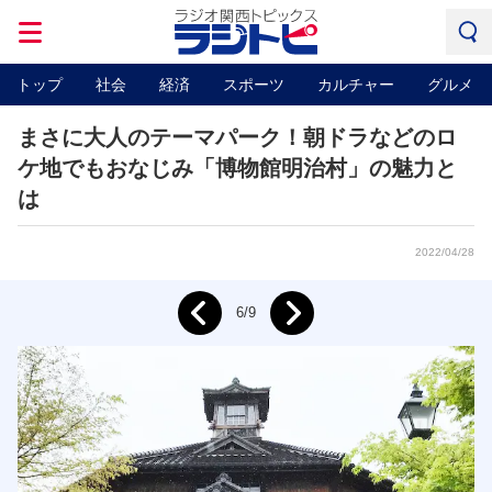
トップ
社会
経済
スポーツ
カルチャー
グルメ
まさに大人のテーマパーク！朝ドラなどのロ
ケ地でもおなじみ「博物館明治村」の魅力と
は
2022/04/28
Next
6/9
Prev