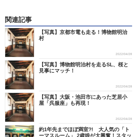
関連記事
【写真】京都市電も走る！博物館明治
村
2022/04/28
【写真】博物館明治村を走るSL、桜と
見事にマッチ！
2022/04/28
【写真】大阪・池田市にあった芝居小
屋「呉服座」も再現！
2022/04/28
約1年先までほぼ満室?! 大人気の「ト
ーマスルーム」 2歳娘が大興奮！スタッ