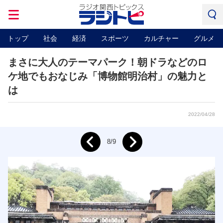
トップ
社会
経済
スポーツ
カルチャー
グルメ
まさに大人のテーマパーク！朝ドラなどのロ
ケ地でもおなじみ「博物館明治村」の魅力と
は
2022/04/28
Next
8/9
Prev