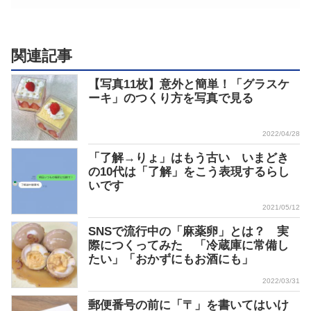
関連記事
【写真11枚】意外と簡単！「グラスケ
ーキ」のつくり方を写真で見る
2022/04/28
「了解→りょ」はもう古い いまどき
の10代は「了解」をこう表現するらし
いです
2021/05/12
SNSで流行中の「麻薬卵」とは？ 実
際につくってみた 「冷蔵庫に常備し
たい」「おかずにもお酒にも」
2022/03/31
郵便番号の前に「〒」を書いてはいけ