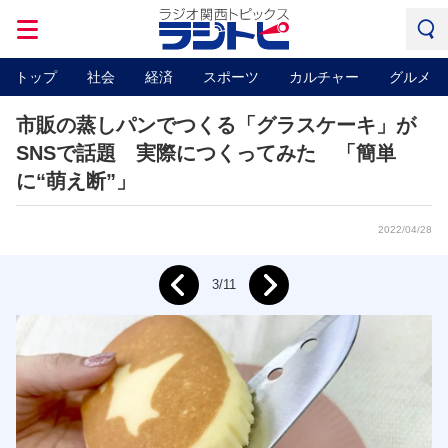
トップ
社会
経済
スポーツ
カルチャー
グルメ
市販の蒸しパンでつくる「グラスケーキ」が
SNSで話題 実際につくってみた 「簡単
に“萌え断”」
2022/04/28
Next
3/11
Prev