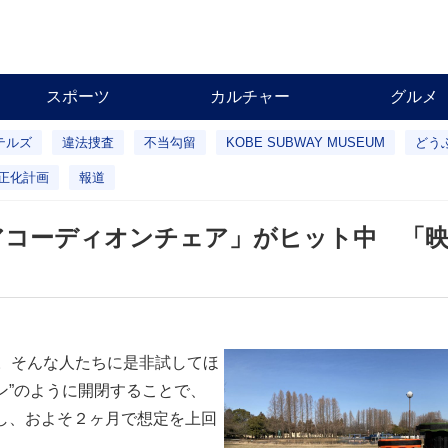
スポーツ
カルチャー
グルメ
テルズ
違法捜査
不当勾留
KOBE SUBWAY MUSEUM
どう
正化計画
報道
アコーディオンチェア」がヒット中 「
。そんな人たちに是非試してほ
ン”のように開閉することで、
し、およそ２ヶ月で想定を上回