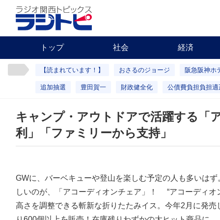
トップ
社会
経済
【読まれています！】
おさるのジョージ
阪急阪神ホ
追加抽選
豊田賀一
財政健全化
公債費負担負担適
キャンプ・アウトドアで活躍する「
利」「ファミリーから支持」
GWに、バーベキューや登山を楽しむ予定の人も多いはず
しいのが、「アコーディオンチェア」！ “アコーディオ
高さを調整できる斬新な折りたたみイス。今年2月に発売
り600個以上を販売！在庫残りわずかの大ヒット商品に。