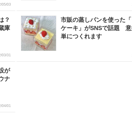
2/05/03
は？
市販の蒸しパンを使った「
蔵庫
ケーキ」がSNSで話題 
単につくれます
2/03/31
設が
ウナ
2/04/01