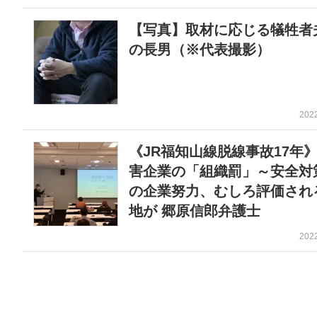
【写真】取材に応じる犠牲者
の長男（※代表撮影）
202
《JR福知山線脱線事故17年
害企業の「組織罰」～安全対
の企業努力、むしろ評価され
地が 郷原信郎弁護士
202