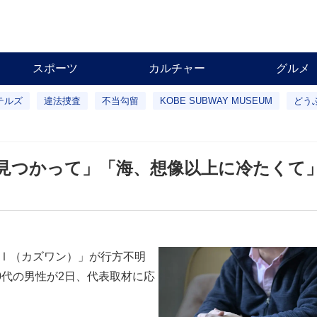
スポーツ
カルチャー
グルメ
テルズ
違法捜査
不当勾留
KOBE SUBWAY MUSEUM
どう
見つかって」「海、想像以上に冷たくて
UⅠ（カズワン）」が行方不明
0代の男性が2日、代表取材に応