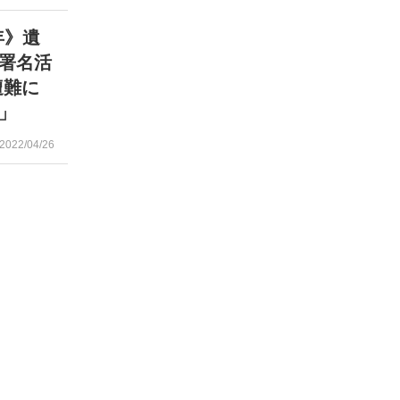
年》遺
署名活
遭難に
」
2022/04/26