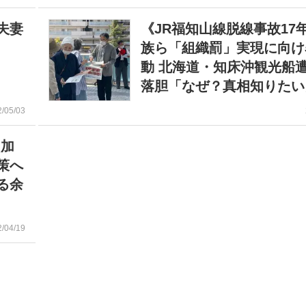
夫妻
《JR福知山線脱線事故17
族ら「組織罰」実現に向け
動 北海道・知床沖観光船
落胆「なぜ？真相知りたい
2/05/03
》加
策へ
る余
2/04/19