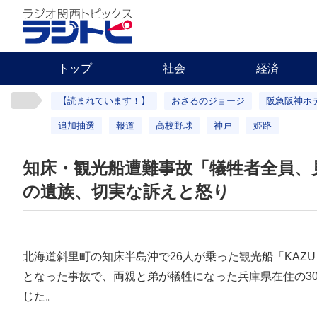
トップ
社会
経済
【読まれています！】
おさるのジョージ
阪急阪神ホ
追加抽選
報道
高校野球
神戸
姫路
知床・観光船遭難事故「犠牲者全員、
の遺族、切実な訴えと怒り
北海道斜里町の知床半島沖で26人が乗った観光船「KAZ
となった事故で、両親と弟が犠牲になった兵庫県在住の3
じた。