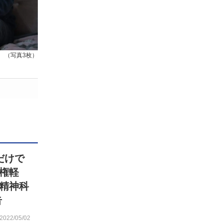
（写真3枚）
だけで
権軽
精神科
告
2022/05/02