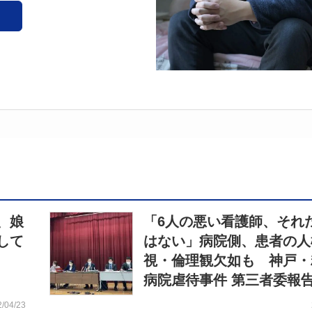
、娘
「6人の悪い看護師、それ
して
はない」病院側、患者の人
視・倫理観欠如も 神戸・
病院虐待事件 第三者委報
2/04/23