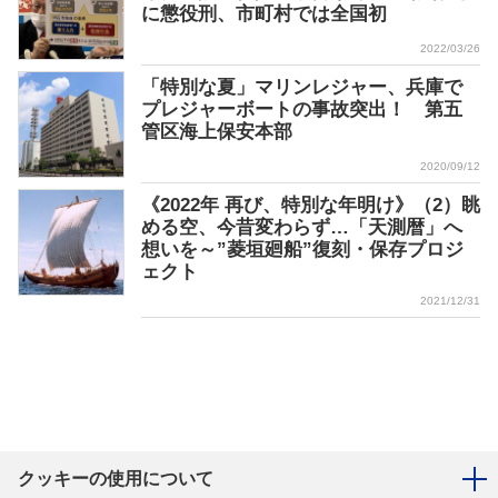
に懲役刑、市町村では全国初
2022/03/26
「特別な夏」マリンレジャー、兵庫で
プレジャーボートの事故突出！ 第五
管区海上保安本部
2020/09/12
《2022年 再び、特別な年明け》（2）眺
める空、今昔変わらず…「天測暦」へ
想いを～”菱垣廻船”復刻・保存プロジ
ェクト
2021/12/31
クッキーの使用について