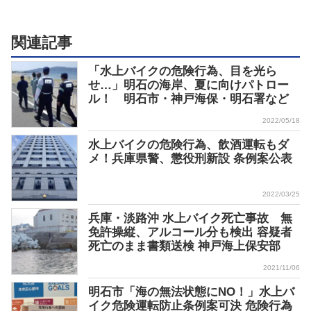
関連記事
「水上バイクの危険行為、目を光ら
せ…」明石の海岸、夏に向けパトロー
ル！ 明石市・神戸海保・明石署など
2022/05/18
水上バイクの危険行為、飲酒運転もダ
メ！兵庫県警、懲役刑新設 条例案公表
2022/03/25
兵庫・淡路沖 水上バイク死亡事故 無
免許操縦、アルコール分も検出 容疑者
死亡のまま書類送検 神戸海上保安部
2021/11/06
明石市「海の無法状態にNO！」水上バ
イク危険運転防止条例案可決 危険行為