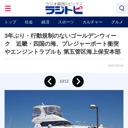
トップ
社会
経済
スポーツ
カルチャー
グルメ
3年ぶり・行動規制のないゴールデンウィー
ク 近畿・四国の海、プレジャーボート衝突
やエンジントラブルも 第五管区海上保安本部
2022/05/18
Next
10/12
Prev