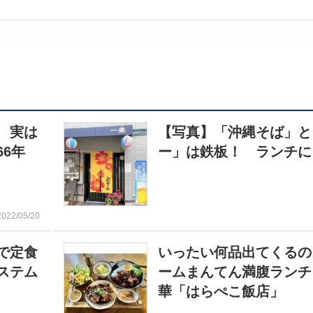
 実は
【写真】「沖縄そば」と
6年
ー」は鉄板！ ランチに
2022/05/20
で定食
いったい何品出てくるの
ステム
ームまんてん満腹ランチ
華「はらぺこ飯店」