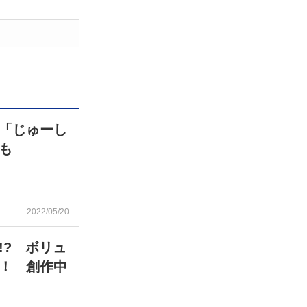
「じゅーし
も
2022/05/20
!? ボリュ
！ 創作中