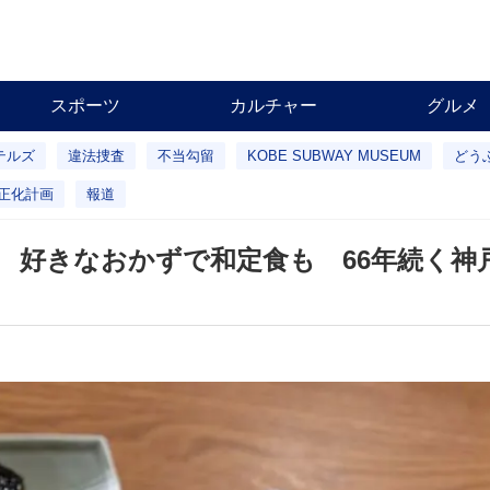
スポーツ
カルチャー
グルメ
テルズ
違法捜査
不当勾留
KOBE SUBWAY MUSEUM
どう
正化計画
報道
 好きなおかずで和定食も 66年続く神