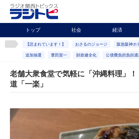
トップ
社会
経済
【読まれています！】
おさるのジョージ
阪急阪神ホ
追加抽選
豊田賀一
財政健全化
公債費負担負担適
老舗大衆食堂で気軽に「沖縄料理」！
道「一楽」