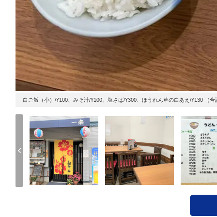
白ご飯（小）/¥100、みそ汁/¥100、塩さば/¥300、ほうれん草の白あえ/¥130 （合