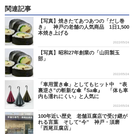
関連記事
【写真】焼きたてあつあつの「だし巻
き」 神戸の老舗の人気商品 1日1,500
本焼き上げる
2022/05/24
【写真】昭和27年創業の「山田製玉
部」
2022/05/24
「車用置き傘」としてもヒット中 “表
裏逆さ”の斬新な傘『Sa傘』 「体も車
内も濡れにくい」と人気に
2022/05/24
100年近い歴史 老舗豆腐店で受け継が
れる言葉 そして“今” 神戸・須磨
「西尾豆腐店」