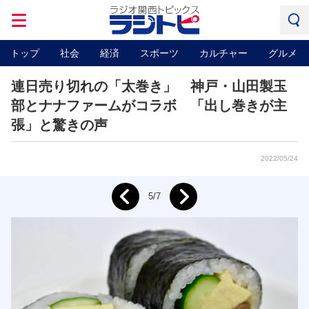
トップ
社会
経済
スポーツ
カルチャー
グルメ
連日売り切れの「太巻き」 神戸・山田製玉
部とナナファームがコラボ 「出し巻きが主
張」と驚きの声
2022/05/24
Next
5/7
Prev