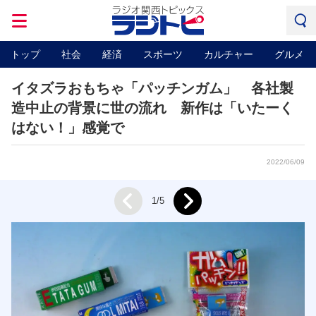
トップ
社会
経済
スポーツ
カルチャー
グルメ
イタズラおもちゃ「パッチンガム」 各社製
造中止の背景に世の流れ 新作は「いたーく
はない！」感覚で
2022/06/09
Next
1/5
Prev