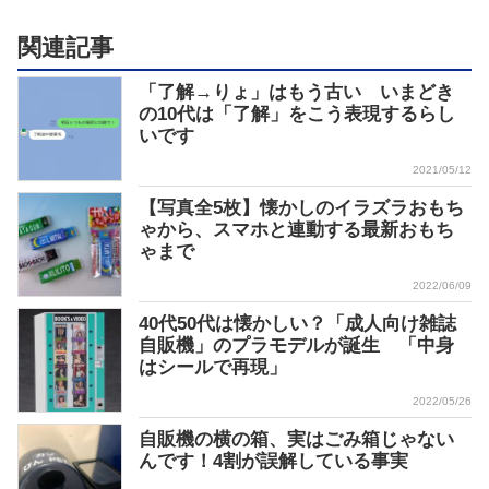
関連記事
「了解→りょ」はもう古い いまどき
の10代は「了解」をこう表現するらし
いです
2021/05/12
【写真全5枚】懐かしのイラズラおもち
ゃから、スマホと連動する最新おもち
ゃまで
2022/06/09
40代50代は懐かしい？「成人向け雑誌
自販機」のプラモデルが誕生 「中身
はシールで再現」
2022/05/26
自販機の横の箱、実はごみ箱じゃない
んです！4割が誤解している事実