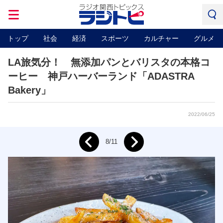
トップ
社会
経済
スポーツ
カルチャー
グルメ
LA旅気分！ 無添加パンとバリスタの本格コ
ーヒー 神戸ハーバーランド「ADASTRA
Bakery」
2022/06/25
Next
8/11
Prev