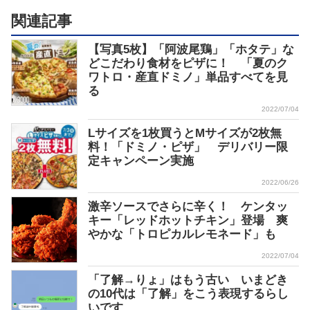
関連記事
【写真5枚】「阿波尾鶏」「ホタテ」な
どこだわり食材をピザに！ 「夏のク
ワトロ・産直ドミノ」単品すべてを見
る
2022/07/04
Lサイズを1枚買うとMサイズが2枚無
料！「ドミノ・ピザ」 デリバリー限
定キャンペーン実施
2022/06/26
激辛ソースでさらに辛く！ ケンタッ
キー「レッドホットチキン」登場 爽
やかな「トロピカルレモネード」も
2022/07/04
「了解→りょ」はもう古い いまどき
の10代は「了解」をこう表現するらし
いです