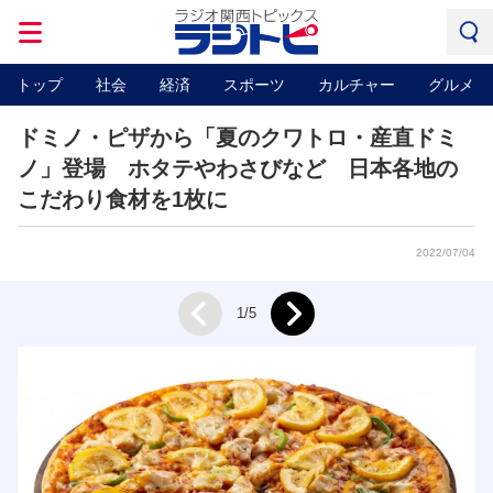
トップ
社会
経済
スポーツ
カルチャー
グルメ
ドミノ・ピザから「夏のクワトロ・産直ドミ
ノ」登場 ホタテやわさびなど 日本各地の
こだわり食材を1枚に
2022/07/04
Next
1/5
Prev