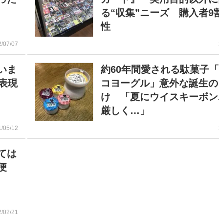
る“収集”ニーズ 購入者9
性
2/07/07
いま
約60年間愛される駄菓子
表現
コヨーグル」意外な誕生の
け 「夏にウイスキーボン
厳しく…」
1/05/12
ては
便
2/02/21