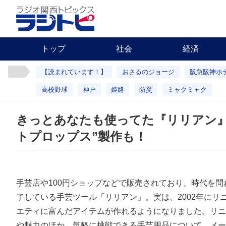
トップ
社会
経済
【読まれています！】
おさるのジョージ
阪急阪神ホ
高校野球
神戸
姫路
防災
ミャクミャク
きっとあなたも使ってた『リリアン』
トプロップス”製作も！
手芸店や100円ショップなどで販売されており、時代を
了している手芸ツール「リリアン」。実は、2002年にリ
エティに富んだアイテムが作れるようになりました。リニ
や魅力のほか、気軽に挑戦できる手芸用品について、メー