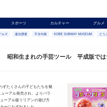
スポーツ
カルチャー
グルメ
テルズ
違法捜査
不当勾留
KOBE SUBWAY MUSEUM
どう
 昭和生まれの手芸ツール 平成版では
問わずたくさんの子どもたちを魅
ニューアル発売され、よりバラ
ューアル版リリアンの遊び方
カーにたずねました。