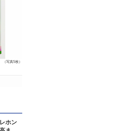
（写真5枚）
レホン
高ま