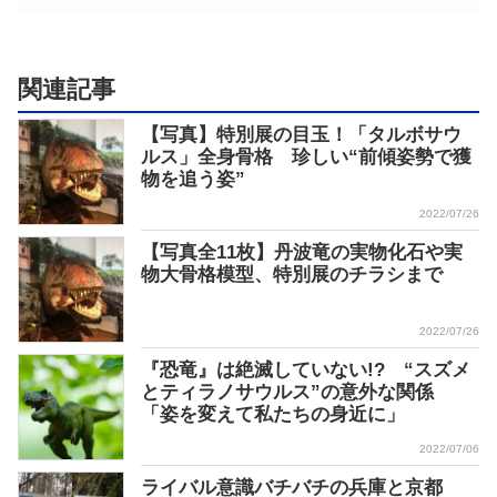
関連記事
【写真】特別展の目玉！「タルボサウ
ルス」全身骨格 珍しい“前傾姿勢で獲
物を追う姿”
2022/07/26
【写真全11枚】丹波竜の実物化石や実
物大骨格模型、特別展のチラシまで
2022/07/26
『恐竜』は絶滅していない!? “スズメ
とティラノサウルス”の意外な関係
「姿を変えて私たちの身近に」
2022/07/06
ライバル意識バチバチの兵庫と京都