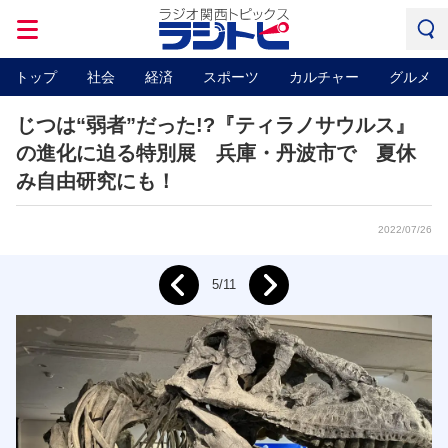
トップ
社会
経済
スポーツ
カルチャー
グルメ
じつは“弱者”だった!?『ティラノサウルス』
の進化に迫る特別展 兵庫・丹波市で 夏休
み自由研究にも！
2022/07/26
Next
5/11
Prev