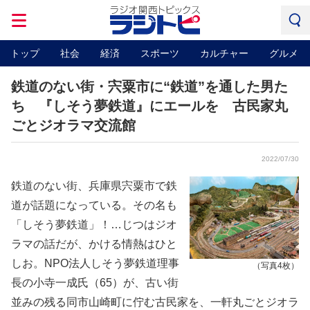
トップ
社会
経済
スポーツ
カルチャー
グルメ
鉄道のない街・宍粟市に“鉄道”を通した男た
ち 『しそう夢鉄道』にエールを 古民家丸
ごとジオラマ交流館
2022/07/30
鉄道のない街、兵庫県宍粟市で鉄
道が話題になっている。その名も
「しそう夢鉄道」！…じつはジオ
ラマの話だが、かける情熱はひと
しお。NPO法人しそう夢鉄道理事
（写真4枚）
長の小寺一成氏（65）が、古い街
並みの残る同市山崎町に佇む古民家を、一軒丸ごとジオラ