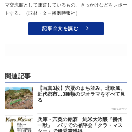
マ交流館として運営しているもの。きっかけなどをレポー
トする。（取材・文＝播磨時報社）
記事全文を読む
関連記事
【写真3枚】宍粟のまち並み、北欧風、
近代都市…3種類のジオラマをすべて見
る
2022/07/30
兵庫・宍粟の銘酒 純米大吟醸『播州
一献』 パリでの品評会「クラ・マス
ター」で優秀賞獲得