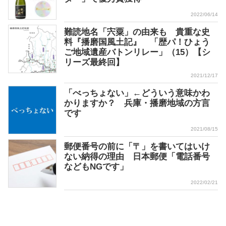
2022/06/14
難読地名「宍粟」の由来も 貴重な史
料『播磨国風土記』 「歴パ！ひょう
ご地域遺産バトンリレー」（15）【シ
リーズ最終回】
2021/12/17
「べっちょない」←どういう意味かわ
かりますか？ 兵庫・播磨地域の方言
です
2021/08/15
郵便番号の前に「〒」を書いてはいけ
ない納得の理由 日本郵便「電話番号
などもNGです」
2022/02/21