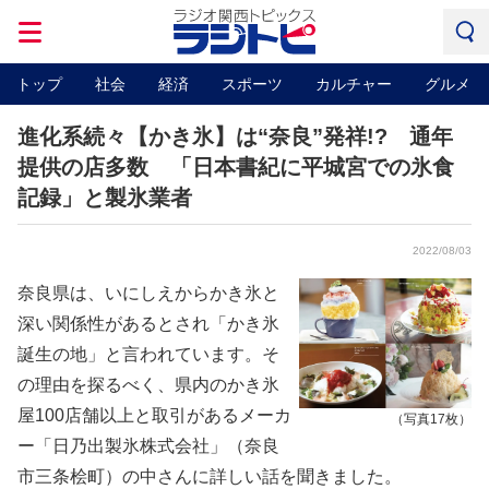
トップ
社会
経済
スポーツ
カルチャー
グルメ
進化系続々【かき氷】は“奈良”発祥!? 通年
提供の店多数 「日本書紀に平城宮での氷食
記録」と製氷業者
2022/08/03
奈良県は、いにしえからかき氷と
深い関係性があるとされ「かき氷
誕生の地」と言われています。そ
の理由を探るべく、県内のかき氷
屋100店舗以上と取引があるメーカ
（写真17枚）
ー「日乃出製氷株式会社」（奈良
市三条桧町）の中さんに詳しい話を聞きました。