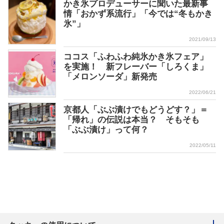
かき氷プロデューサーに聞いた最新事
情「おかず系流行」「今では“冬もかき
氷”」
2021/09/13
ココス「ふわふわ純氷かき氷フェア」
を実施！ 新フレーバー「しろくま」
「メロンソーダ」新発売
2022/06/21
京都人「ぶぶ漬けでもどうどす？」＝
「帰れ」の伝説は本当？ そもそも
「ぶぶ漬け」って何？
2022/05/11