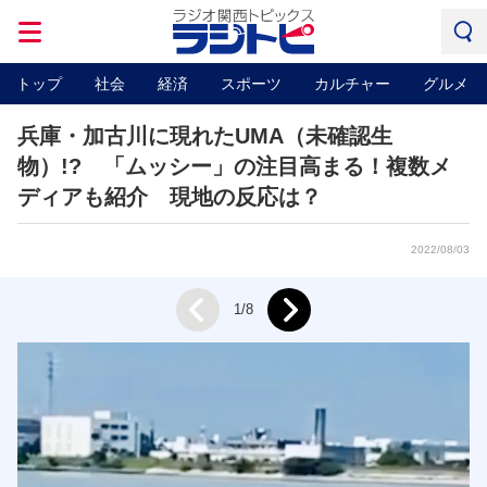
トップ
社会
経済
スポーツ
カルチャー
グルメ
兵庫・加古川に現れたUMA（未確認生
物）!? 「ムッシー」の注目高まる！複数メ
ディアも紹介 現地の反応は？
2022/08/03
Next
1/8
Prev