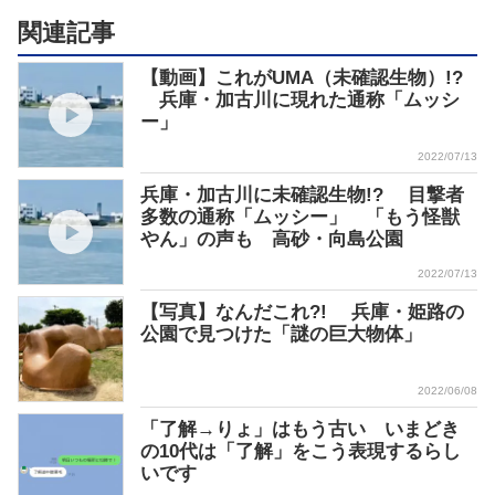
関連記事
【動画】これがUMA（未確認生物）!?
兵庫・加古川に現れた通称「ムッシ
ー」
2022/07/13
兵庫・加古川に未確認生物!? 目撃者
多数の通称「ムッシー」 「もう怪獣
やん」の声も 高砂・向島公園
2022/07/13
【写真】なんだこれ?! 兵庫・姫路の
公園で見つけた「謎の巨大物体」
2022/06/08
「了解→りょ」はもう古い いまどき
の10代は「了解」をこう表現するらし
いです