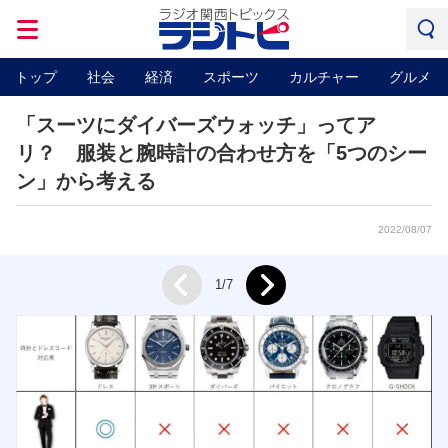
トップ
社会
経済
スポーツ
カルチャー
グルメ
「スーツにダイバーズウォッチ」ってア
リ？ 服装と腕時計の合わせ方を「5つのシー
ン」から考える
2022/08/07
Next
1/7
Prev