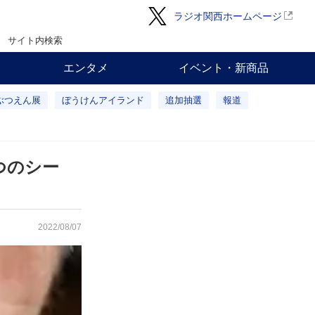
ラジオ関西ホームページ
サイト内検索
エンタメ
イベント・新商品
ぶつえん展
ぼうけんアイランド
追加抽選
報道
つのシー
2022/08/07