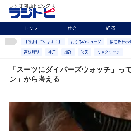
トップ
社会
経済
【読まれています！】
おさるのジョージ
阪急阪神ホ
高校野球
神戸
姫路
防災
ミャクミャク
「スーツにダイバーズウォッチ」って
ン」から考える