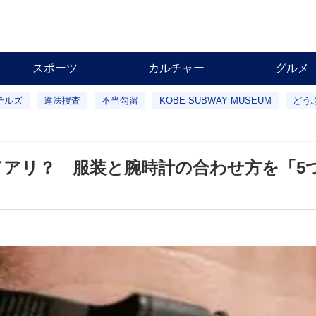
スポーツ
カルチャー
グルメ
テルズ
違法捜査
不当勾留
KOBE SUBWAY MUSEUM
どう
アリ？ 服装と腕時計の合わせ方を「5