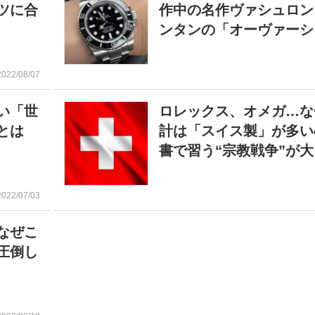
ツに合
作中の名作ヴァシュロン
ンタンの「オーヴァーシ
2022/08/07
い「世
ロレックス、オメガ…な
力とは
計は「スイス製」が多い
書で習う“宗教戦争”が
2022/07/03
なぜこ
圧倒し