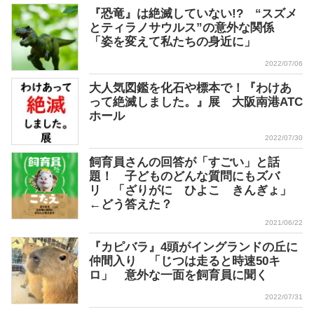
『恐竜』は絶滅していない!? “スズメ
とティラノサウルス”の意外な関係
「姿を変えて私たちの身近に」
2022/07/06
大人気図鑑を化石や標本で！『わけあ
って絶滅しました。』展 大阪南港ATC
ホール
2022/07/30
飼育員さんの回答が「すごい」と話
題！ 子どものどんな質問にもズバ
リ 「ざりがに ひよこ きんぎょ」
←どう答えた？
2021/06/22
『カピバラ』4頭がイングランドの丘に
仲間入り 「じつは走ると時速50キ
ロ」 意外な一面を飼育員に聞く
2022/07/31