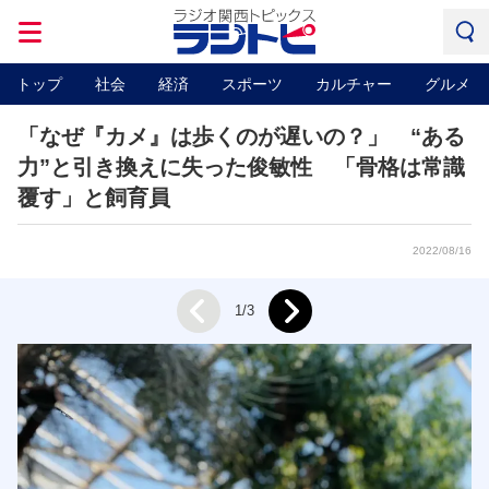
トップ
社会
経済
スポーツ
カルチャー
グルメ
「なぜ『カメ』は歩くのが遅いの？」 “ある
力”と引き換えに失った俊敏性 「骨格は常識
覆す」と飼育員
2022/08/16
Next
1/3
Prev