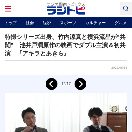
トップ
社会
経済
スポーツ
カルチャー
グルメ
特撮シリーズ出身、竹内涼真と横浜流星が“共
闘” 池井戸潤原作の映画でダブル主演＆初共
演 『アキラとあきら』
2022/08/18
Next
12/17
Prev