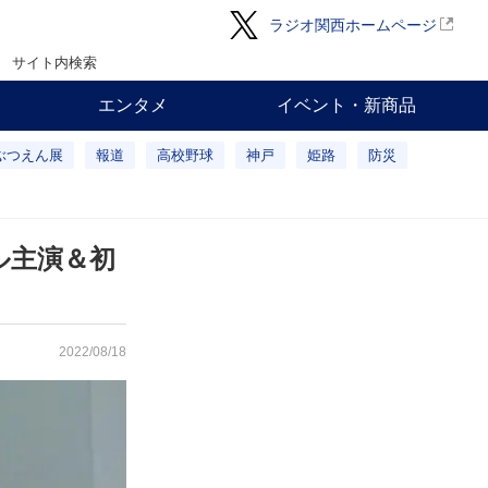
ラジオ関西ホームページ
サイト内検索
エンタメ
イベント・新商品
ぶつえん展
報道
高校野球
神戸
姫路
防災
ル主演＆初
2022/08/18