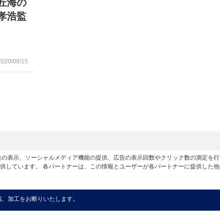
匠海の
孝浩監
2020/08/15
広告の表示、ソーシャルメディア機能の提供、広告の表示回数やクリック数の測定を
供しています。 各パートナーは、この情報とユーザーが各パートナーに提供した
載、加工をお断りいたします。