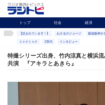
トップ
社会
経済
【読まれています！】
おさるのジョージ
阪急阪神ホ
ミャクミャク
Z世代
インタビュー
特撮シリーズ出身、竹内涼真と横浜流
共演 『アキラとあきら』