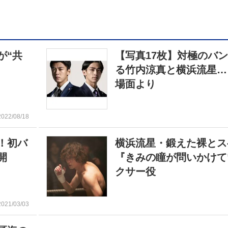
が“共
【写真17枚】対極のバ
る竹内涼真と横浜流星…
場面より
2022/08/18
！初バ
横浜流星・鍛えた裸とス
開
『きみの瞳が問いかけて
クサー役
2021/03/03