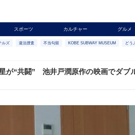
スポーツ
カルチャー
グルメ
テルズ
違法捜査
不当勾留
KOBE SUBWAY MUSEUM
どう
星が“共闘” 池井戸潤原作の映画でダブ