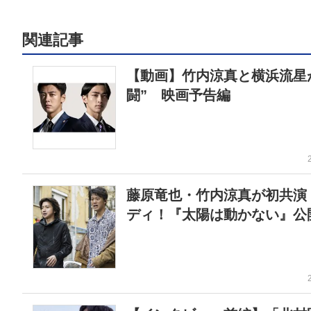
関連記事
【動画】竹内涼真と横浜流星
闘” 映画予告編
藤原竜也・竹内涼真が初共演
ディ！『太陽は動かない』公