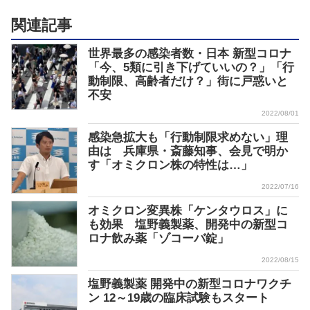
関連記事
世界最多の感染者数・日本 新型コロナ
「今、5類に引き下げていいの？」「行
動制限、高齢者だけ？」街に戸惑いと
不安
2022/08/01
感染急拡大も「行動制限求めない」理
由は 兵庫県・斎藤知事、会見で明か
す「オミクロン株の特性は…」
2022/07/16
オミクロン変異株「ケンタウロス」に
も効果 塩野義製薬、開発中の新型コ
ロナ飲み薬「ゾコーバ錠」
2022/08/15
塩野義製薬 開発中の新型コロナワクチ
ン 12～19歳の臨床試験もスタート