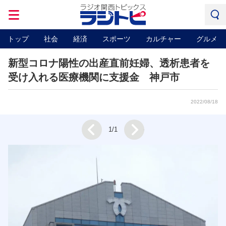
トップ
社会
経済
スポーツ
カルチャー
グルメ
新型コロナ陽性の出産直前妊婦、透析患者を
受け入れる医療機関に支援金 神戸市
2022/08/18
Next
1/1
Prev