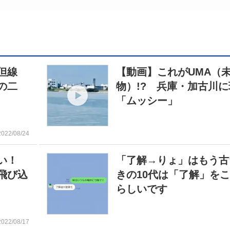
播但線
【動画】これがUMA（
の二
物）!? 兵庫・加古川
「ムッシー」
2022/08/24
ない！
「了解→りょ」はもう古
飛び込
きの10代は「了解」を
らしいです
2022/08/17