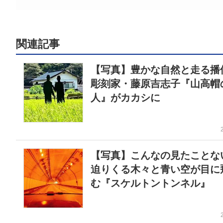
関連記事
【写真】豊かな自然と走る
彫刻家・藤原吉志子『山高帽
人』がカカシに
【写真】こんなの見たこと
迫りくる木々と青い空が目に
む『スケルトントンネル』