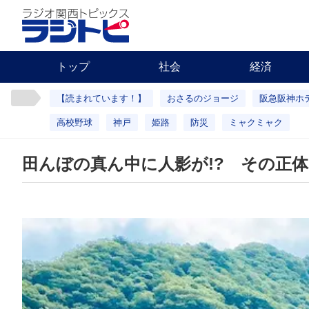
トップ
社会
経済
【読まれています！】
おさるのジョージ
阪急阪神ホ
高校野球
神戸
姫路
防災
ミャクミャク
田んぼの真ん中に人影が!? その正