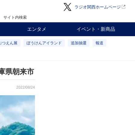
ラジオ関西ホームページ
サイト内検索
エンタメ
イベント・新商品
ぶつえん展
ぼうけんアイランド
追加抽選
報道
庫県朝来市
2022/08/24