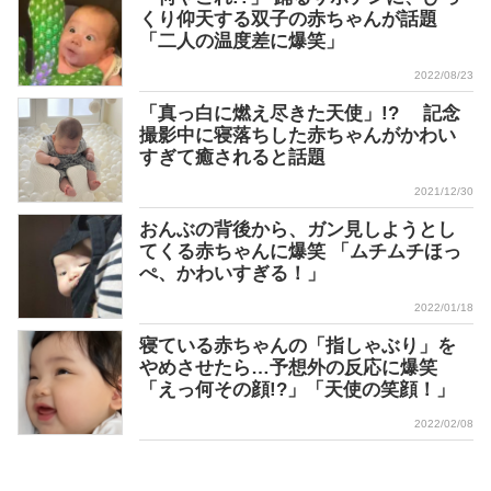
くり仰天する双子の赤ちゃんが話題
「二人の温度差に爆笑」
2022/08/23
「真っ白に燃え尽きた天使」!? 記念
撮影中に寝落ちした赤ちゃんがかわい
すぎて癒されると話題
2021/12/30
おんぶの背後から、ガン見しようとし
てくる赤ちゃんに爆笑 「ムチムチほっ
ぺ、かわいすぎる！」
2022/01/18
寝ている赤ちゃんの「指しゃぶり」を
やめさせたら…予想外の反応に爆笑
「えっ何その顔!?」「天使の笑顔！」
2022/02/08