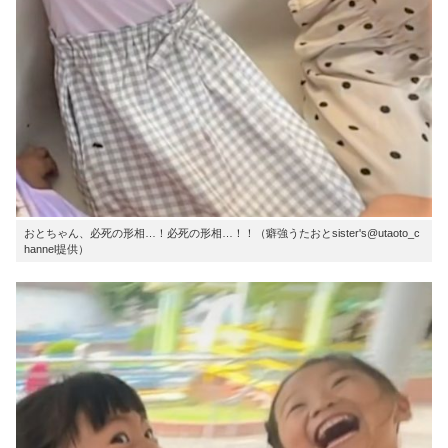
おとちゃん、必死の形相…！必死の形相…！！（癖強うたおとsister's@utaoto_c
hannel提供）