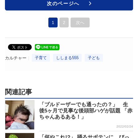
次のページへ
1
2
次へ
カルチャー
子育て
ししまる555
子ども
関連記事
「ブルドーザーでも通ったの？」 生
後5ヶ月で見事な後頭部ハゲが話題 「赤
ちゃんあるある！」
2022/02/24
「何やこれ!?」 踊るサボテンに、びっ