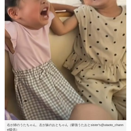
右が姉のうたちゃん、左が妹のおとちゃん（癖強うたおとsister's@utaoto_chann
el提供）