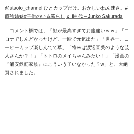
@utaoto_channel
ひとカップだけ。おかしいねん速さ。
#
癖強姉妹
#子供のいる暮らし
♬ 時 代 – Junko Sakurada
コメント欄では、「顔が最高すぎてお腹痛いｗｗ」「コ
ロナでしんどかったけど、一瞬で元気出た」「世界一、コ
ーヒーカップ楽しんでて草」「将来は渡辺直美のような芸
人さんか？！」「トトロのメイちゃんみたい！」「漫画の
『浦安鉄筋家族』にこういう子いなかった？w」と、大絶
賛されました。