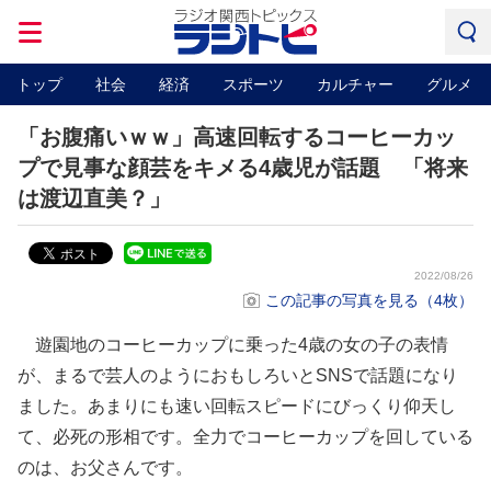
トップ
社会
経済
スポーツ
カルチャー
グルメ
「お腹痛いｗｗ」高速回転するコーヒーカッ
プで見事な顔芸をキメる4歳児が話題 「将来
は渡辺直美？」
2022/08/26
この記事の写真を見る（4枚）
遊園地のコーヒーカップに乗った4歳の女の子の表情
が、まるで芸人のようにおもしろいとSNSで話題になり
ました。あまりにも速い回転スピードにびっくり仰天し
て、必死の形相です。全力でコーヒーカップを回している
のは、お父さんです。