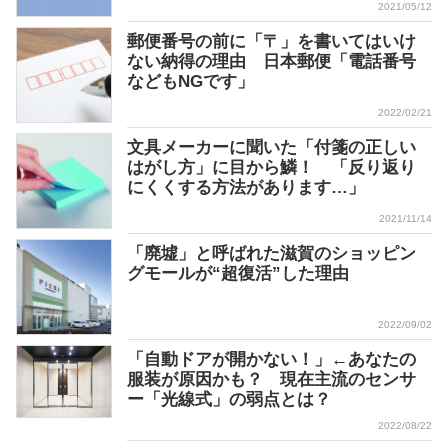
2021/05/12
郵便番号の前に「〒」を書いてはいけ
ない納得の理由 日本郵便「電話番号
などもNGです」
2022/02/21
文具メーカーに聞いた「付箋の正しい
はがし方」に目から鱗！ 「反り返り
にくくする方法があります…」
2021/11/14
「廃墟」と呼ばれた滋賀のショッピン
グモールが“超復活”した理由
2022/09/02
「自動ドアが開かない！」←あなたの
服装が原因かも？ 現在主流のセンサ
ー「光線式」の弱点とは？
2022/08/22