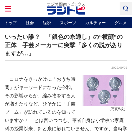
トップ
社会
経済
スポーツ
カルチャー
グルメ
いったい誰？ 「銀色の糸通し」の“横顔”の
正体 手芸メーカーに突撃「多くの説があり
ますが…」
2022/09/05
コロナをきっかけに「おうち時
間」がキーワードになった令和。
その影響からか、編み物をする人
が増えたりなど、ひそかに「手芸
（写真5枚）
ブーム」が訪れているのを知って
いますか？ とは言いつつも、筆者自身は小学校の家庭
科の授業以来、針と糸に触れていません。ですが、当時学