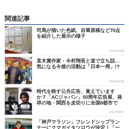
関連記事
司馬が描いた色紙、自筆原稿など70点
を紹介した展示の様子
2022/09/09
直木賞作家・今村翔吾と道で立ち話…
気になる今後の活動は「日本一周」!?
2022/04/20
時代を映す公共広告、覚えています
か？「ACジャパン」50周年広告展、発
祥の地・関西を皮切りに全国8都市で
2022/09/07
「神戸マラソン」フレンドシップラン
ナーにクマガイタツロウが決定！「一