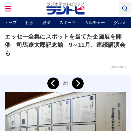
トップ
社会
経済
スポーツ
カルチャー
グルメ
エッセー全集にスポットを当てた企画展を開
催 司馬遼太郎記念館 9～11月、連続講演会
も
2022/09/09
Next
2/3
Prev