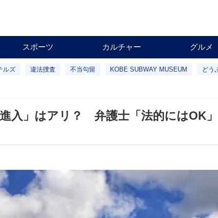
スポーツ
カルチャー
グルメ
テルズ
違法捜査
不当勾留
KOBE SUBWAY MUSEUM
どう
進入」はアリ？ 弁護士「法的にはOK」