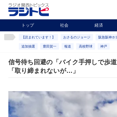
トップ
社会
経済
【読まれています！】
おさるのジョージ
阪急阪神ホ
追加抽選
豊田賀一
報道
高校野球
神戸
信号待ち回避の「バイク手押しで歩道
「取り締まれないが…」