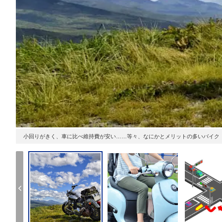
小回りがきく、車に比べ維持費が安い……等々、なにかとメリットの多いバイク