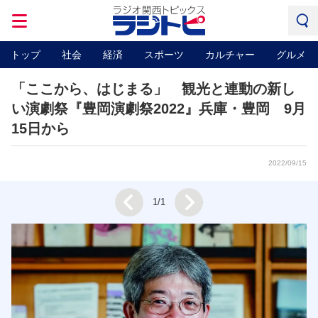
トップ
社会
経済
スポーツ
カルチャー
グルメ
「ここから、はじまる」 観光と連動の新し
い演劇祭『豊岡演劇祭2022』兵庫・豊岡 9月
15日から
2022/09/15
Next
1/1
Prev