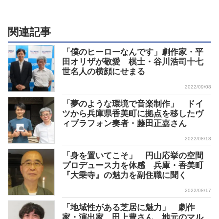
関連記事
「僕のヒーローなんです」劇作家・平
田オリザが敬愛 棋士・谷川浩司十七
世名人の横顔にせまる
2022/09/08
「夢のような環境で音楽制作」 ドイ
ツから兵庫県香美町に拠点を移したヴ
ィブラフォン奏者・藤田正嘉さん
2022/08/18
「身を置いてこそ」 円山応挙の空間
プロデュース力を体感 兵庫・香美町
『大乗寺』の魅力を副住職に聞く
2022/08/17
「地域性がある芝居に魅力」 劇作
家・演出家、田上豊さん 地元のマル