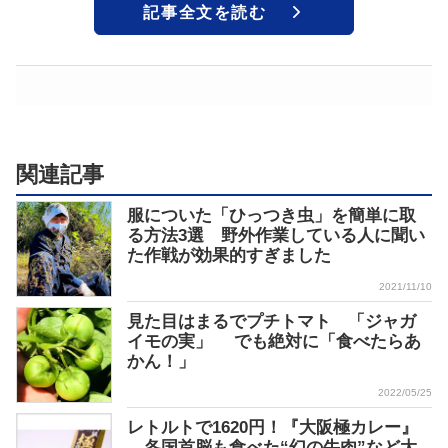
記事全文を読む
関連記事
服についた「ひっつき虫」を簡単に取
る方法3選 野外作業している人に聞い
た作戦が効果的すぎました
2021/11/10
見た目はまるでプチトマト 「ジャガ
イモの実」 でも絶対に「食べたらあ
かん！」
2022/05/25
レトルトで1620円！『大阪極カレー』
各国首脳も食べた“幻の牛肉”など大