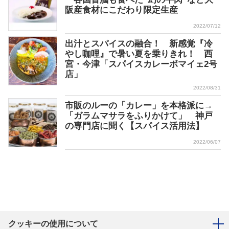
阪産食材にこだわり限定生産
2022/07/12
出汁とスパイスの融合！ 新感覚『冷
やし咖哩』で暑い夏を乗りきれ！ 西
宮・今津「スパイスカレーボマイェ2号
店」
2022/08/31
市販のルーの「カレー」を本格派に→
「ガラムマサラをふりかけて」 神戸
の専門店に聞く【スパイス活用法】
2022/06/07
クッキーの使用について