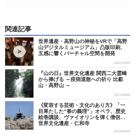
関連記事
世界遺産・高野山の神秘をVRで「高野
山デジタルミュージアム」凸版印刷、
五感に響くバーチャル空間を開発
2022/10/05
『山の日』世界文化遺産 関西二大霊峰
から捧げる ～疫病退散への祈り 比叡
山・高野山 ～
2021/08/08
《変容する芸術・文化のあり方》「一
目果たした“春の義理”」オペラ、歴史
絵巻講談、ヴァイオリンを弾く僧侶…
世界文化遺産・仁和寺
2022/05/05