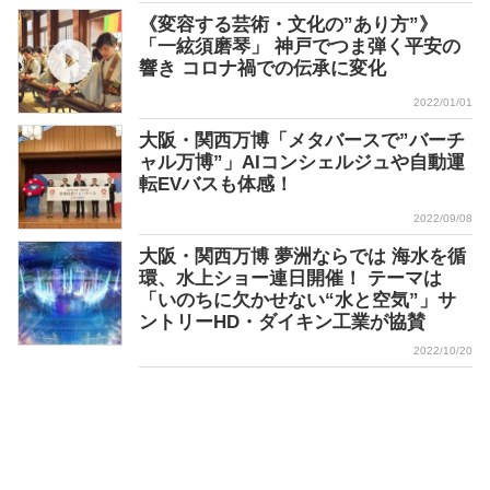
《変容する芸術・文化の”あり方”》
「一絃須磨琴」 神戸でつま弾く平安の
響き コロナ禍での伝承に変化
2022/01/01
大阪・関西万博「メタバースで”バーチ
ャル万博”」AIコンシェルジュや自動運
転EVバスも体感！
2022/09/08
大阪・関西万博 夢洲ならでは 海水を循
環、水上ショー連日開催！ テーマは
「いのちに欠かせない“水と空気”」サ
ントリーHD・ダイキン工業が協賛
2022/10/20