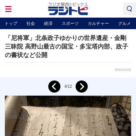
トップ
社会
経済
スポーツ
カルチャー
グルメ
「尼将軍」北条政子ゆかりの世界遺産・金剛
三昧院 高野山最古の国宝・多宝塔内部、政子
の書状など公開
2022/10/22
Next
4/12
Prev