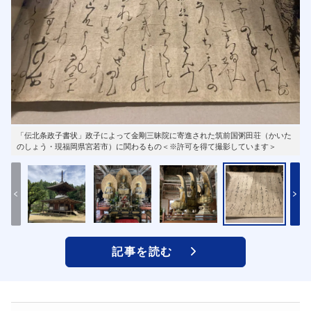
「伝北条政子書状」政子によって金剛三昧院に寄進された筑前国粥田荘（かいた
のしょう・現福岡県宮若市）に関わるもの＜※許可を得て撮影しています＞
記事を読む