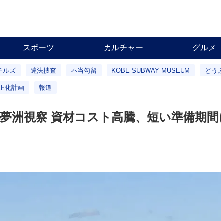
スポーツ
カルチャー
グルメ
テルズ
違法捜査
不当勾留
KOBE SUBWAY MUSEUM
どう
正化計画
報道
ら夢洲視察 資材コスト高騰、短い準備期間