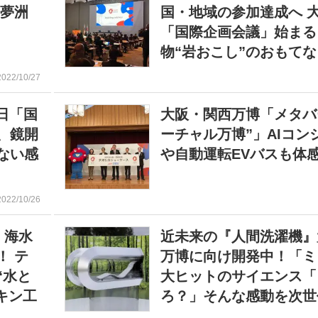
・夢洲
国・地域の参加達成へ 
開
「国際企画会議」始まる
物“岩おこし”のおもて
2022/10/27
日「国
大阪・関西万博「メタバ
、鏡開
ーチャル万博”」AIコン
ない感
や自動運転EVバスも体
2022/10/26
 海水
近未来の『人間洗濯機』
！ テ
万博に向け開発中！「ミ
“水と
大ヒットのサイエンス「
キン工
ろ？」そんな感動を次世