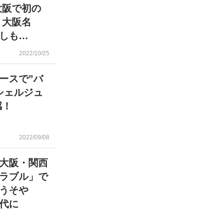
大阪で初の
 大阪名
なしも…
2022/10/25
ースで”バ
シェルジュ
感！
2022/09/08
大阪・関西
ラブル」で
うそや
代に