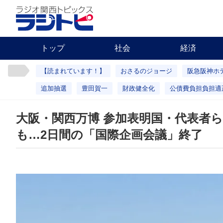
トップ
社会
経済
【読まれています！】
おさるのジョージ
阪急阪神ホ
追加抽選
豊田賀一
財政健全化
公債費負担負担適
大阪・関西万博 参加表明国・代表者
も…2日間の「国際企画会議」終了