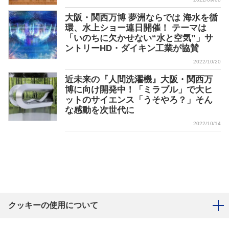
大阪・関西万博 夢洲ならでは 海水を循
環、水上ショー連日開催！ テーマは
「いのちに欠かせない“水と空気”」サ
ントリーHD・ダイキン工業が協賛
2022/10/20
近未来の『人間洗濯機』大阪・関西万
博に向け開発中！「ミラブル」で大ヒ
ットのサイエンス「うそやろ？」そん
な感動を次世代に
2022/10/14
クッキーの使用について