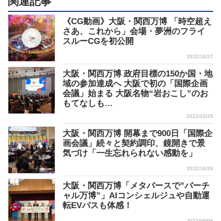
関連記事
《CG動画》大阪・関西万博 「時空超え
さあ、これから」会場・夢洲のフライ
スルーCGを初公開
2022/10/27
大阪・関西万博 政府目標の150か国・地
域の参加達成へ 大阪で初の「国際企画
会議」始まる 大阪名物“岩おこし”のお
もてなしも…
2022/10/25
大阪・関西万博 開幕まで900日「国際企
画会議」続々と契約調印、鏡開きで景
気づけ「一生忘れられない感動を」
2022/10/26
大阪・関西万博「メタバースで”バーチ
ャル万博”」AIコンシェルジュや自動運
転EVバスも体感！
2022/09/08