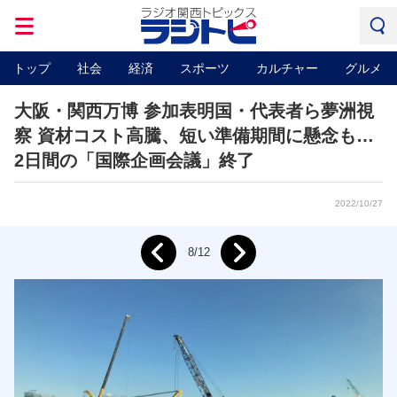
トップ
社会
経済
スポーツ
カルチャー
グルメ
大阪・関西万博 参加表明国・代表者ら夢洲視
察 資材コスト高騰、短い準備期間に懸念も…
2日間の「国際企画会議」終了
2022/10/27
Next
8/12
Prev