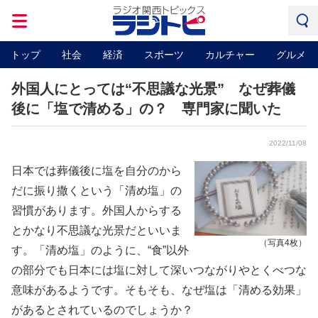
トップ
社会
経済
スポーツ
カルチャー
グルメ
外国人にとっては“不思議な光景” なぜ葬儀
後に「塩で清める」の？ 専門家に聞いた
2022/11/08
日本では葬儀後に塩を自分のから
だに振り撒くという「清め塩」の
習慣があります。外国人からする
とかなり不思議な光景だといいま
（写真4枚）
す。「清め塩」のように、“食”以外
の部分でも日本には塩に対して深いつながりやとくべつな
意味があるようです。そもそも、なぜ塩は「清める効果」
があるとされているのでしょうか？