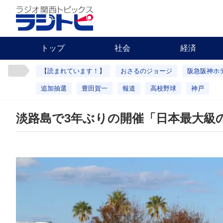
トップ
社会
経済
【読まれています！】
おさるのジョージ
阪急阪神ホ
追加抽選
豊田賀一
報道
高校野球
神戸
淡路島で3年ぶりの開催「日本最大級