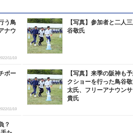
行う鳥
【写真】参加者と二人三
アナウ
谷敬氏
2022/11/10
チボー
【写真】来季の阪神も予
クショーを行った鳥谷敬
太氏、フリーアナウンサ
貴氏
2022/11/10
勝負？
選手た