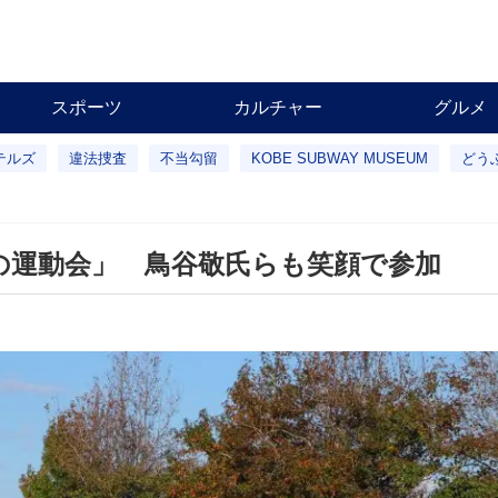
スポーツ
カルチャー
グルメ
テルズ
違法捜査
不当勾留
KOBE SUBWAY MUSEUM
どう
の運動会」 鳥谷敬氏らも笑顔で参加