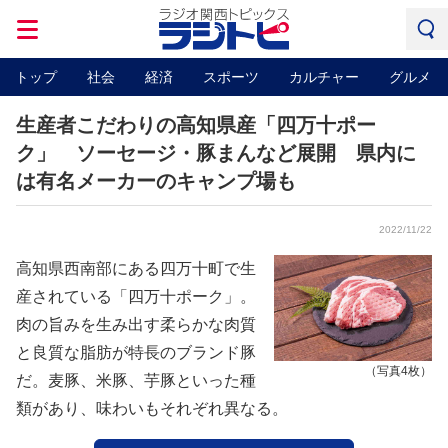
トップ
社会
経済
スポーツ
カルチャー
グルメ
生産者こだわりの高知県産「四万十ポー
ク」 ソーセージ・豚まんなど展開 県内に
は有名メーカーのキャンプ場も
2022/11/22
高知県西南部にある四万十町で生
産されている「四万十ポーク」。
肉の旨みを生み出す柔らかな肉質
と良質な脂肪が特長のブランド豚
（写真4枚）
だ。麦豚、米豚、芋豚といった種
類があり、味わいもそれぞれ異なる。