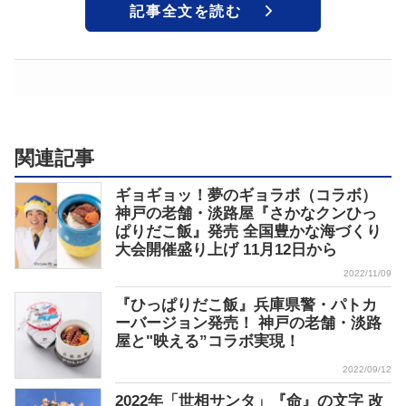
記事全文を読む
関連記事
ギョギョッ！夢のギョラボ（コラボ）
神戸の老舗・淡路屋『さかなクンひっ
ぱりだこ飯』発売 全国豊かな海づくり
大会開催盛り上げ 11月12日から
2022/11/09
『ひっぱりだこ飯』兵庫県警・パトカ
ーバージョン発売！ 神戸の老舗・淡路
屋と"映える”コラボ実現！
2022/09/12
2022年「世相サンタ」『命』の文字 改