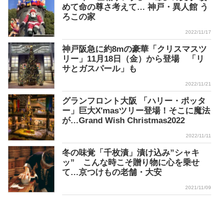
めて命の尊さ考えて… 神戸・異人館 う
ろこの家
2022/11/17
神戸阪急に約8mの豪華「クリスマスツ
リー」11月18日（金）から登場 「リ
サとガスパール」も
2022/11/21
グランフロント大阪 「ハリー・ポッタ
ー」巨大X'masツリー登場！そこに魔法
が…Grand Wish Christmas2022
2022/11/11
冬の味覚「千枚漬」漬け込み”シャキ
ッ” こんな時こそ贈り物に心を乗せ
て…京つけもの老舗・大安
2021/11/09