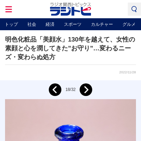
トップ
社会
経済
スポーツ
カルチャー
グルメ
明色化粧品「美顔水」130年を越えて、女性の
素顔と心を潤してきた”お守り”…変わるニー
ズ・変わらぬ処方
2022/11/28
Next
18/32
Prev