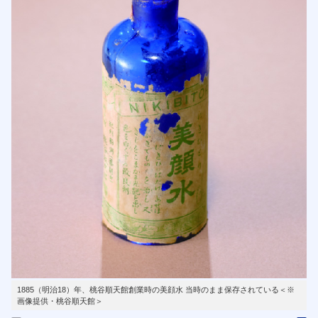
1885（明治18）年、桃谷順天館創業時の美顔水 当時のまま保存されている＜※
画像提供・桃谷順天館＞