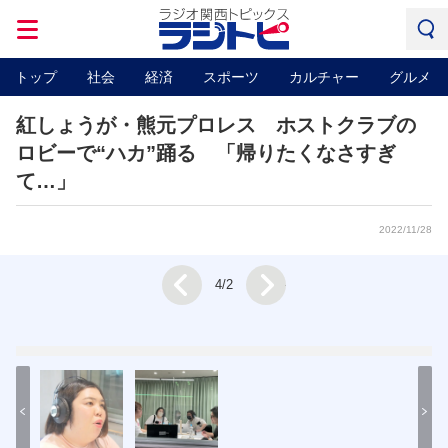
トップ
社会
経済
スポーツ
カルチャー
グルメ
紅しょうが・熊元プロレス ホストクラブの
ロビーで“ハカ”踊る 「帰りたくなさすぎ
て…」
2022/11/28
Next
4/2
Prev