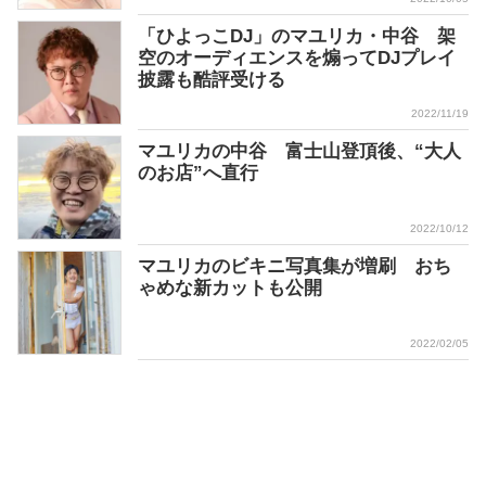
「ひよっこDJ」のマユリカ・中谷 架
空のオーディエンスを煽ってDJプレイ
披露も酷評受ける
2022/11/19
マユリカの中谷 富士山登頂後、“大人
のお店”へ直行
2022/10/12
マユリカのビキニ写真集が増刷 おち
ゃめな新カットも公開
2022/02/05