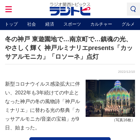
トップ
社会
経済
スポーツ
カルチャー
グルメ
冬の神戸 東遊園地で…南京町で…鎮魂の光、
やさしく輝く 神戸ルミナリエpresents「カッ
サアルモニカ」「ロソーネ」点灯
2022/12/10
新型コロナウイルス感染拡大に伴
い、2022年も3年続けての中止と
なった神戸の冬の風物詩「神戸ル
ミナリエ」に替わる光の祭典「カ
ッサアルモニカ/音楽の宝箱」が9
（写真16枚）
日、始まった。