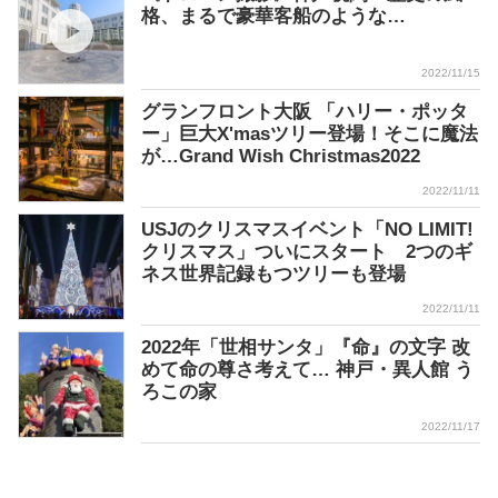
格、まるで豪華客船のような…
2022/11/15
グランフロント大阪 「ハリー・ポッタ
ー」巨大X'masツリー登場！そこに魔法
が…Grand Wish Christmas2022
2022/11/11
USJのクリスマスイベント「NO LIMIT!
クリスマス」ついにスタート 2つのギ
ネス世界記録もつツリーも登場
2022/11/11
2022年「世相サンタ」『命』の文字 改
めて命の尊さ考えて… 神戸・異人館 う
ろこの家
2022/11/17