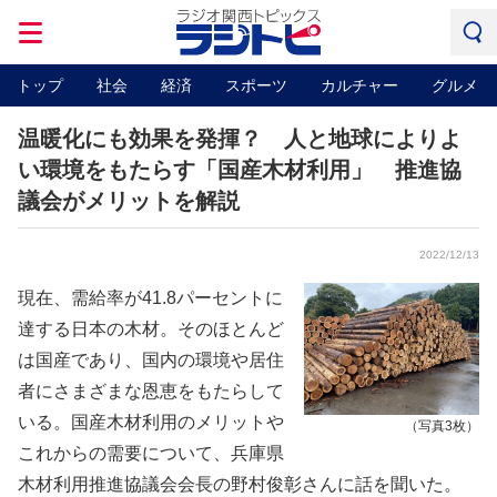
トップ
社会
経済
スポーツ
カルチャー
グルメ
温暖化にも効果を発揮？ 人と地球によりよ
い環境をもたらす「国産木材利用」 推進協
議会がメリットを解説
2022/12/13
現在、需給率が41.8パーセントに
達する日本の木材。そのほとんど
は国産であり、国内の環境や居住
者にさまざまな恩恵をもたらして
いる。国産木材利用のメリットや
（写真3枚）
これからの需要について、兵庫県
木材利用推進協議会会長の野村俊彰さんに話を聞いた。