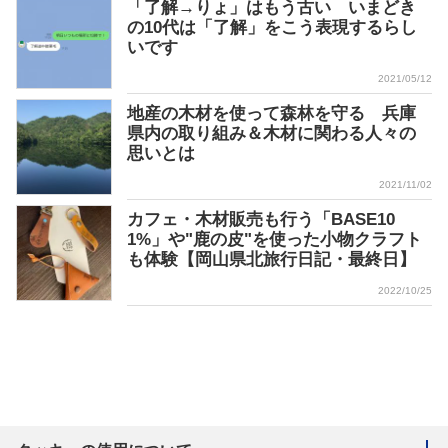
「了解→りょ」はもう古い いまどき
の10代は「了解」をこう表現するらし
いです
2021/05/12
地産の木材を使って森林を守る 兵庫
県内の取り組み＆木材に関わる人々の
思いとは
2021/11/02
カフェ・木材販売も行う「BASE10
1%」や"鹿の皮"を使った小物クラフト
も体験【岡山県北旅行日記・最終日】
2022/10/25