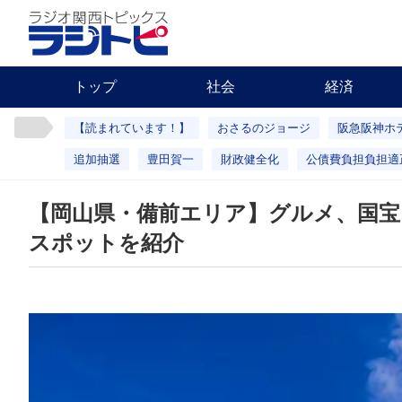
トップ
社会
経済
【読まれています！】
おさるのジョージ
阪急阪神ホ
追加抽選
豊田賀一
財政健全化
公債費負担負担適
【岡山県・備前エリア】グルメ、国宝
スポットを紹介