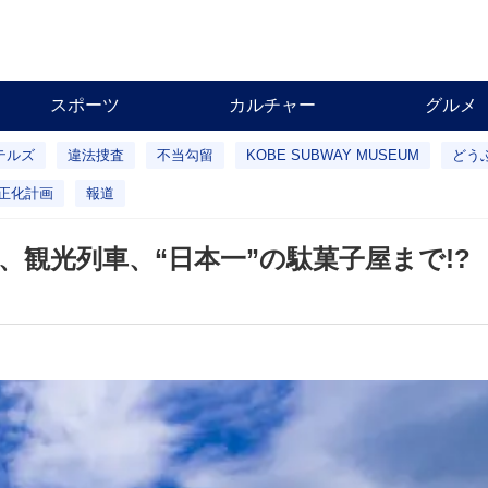
スポーツ
カルチャー
グルメ
テルズ
違法捜査
不当勾留
KOBE SUBWAY MUSEUM
どう
正化計画
報道
、観光列車、“日本一”の駄菓子屋まで!?