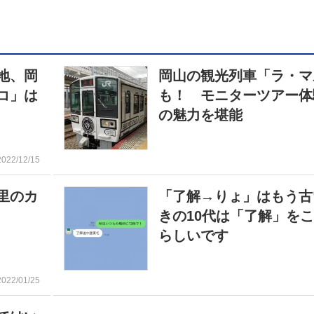
地、岡
岡山の観光列車「ラ・マ
コ」は
も！ モニターツアー体
の魅力を堪能
2022/12/15
里のカ
「了解→りょ」はもう古
きの10代は「了解」を
らしいです
2022/01/25