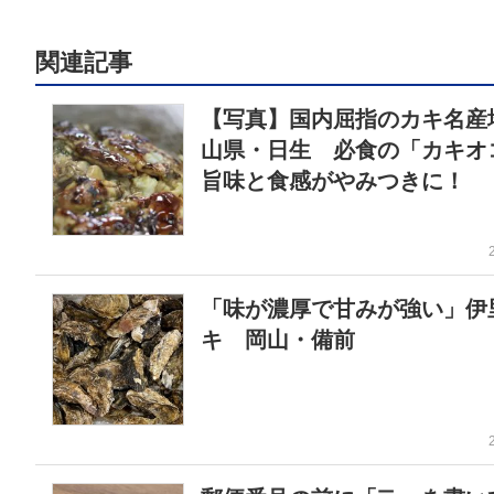
関連記事
【写真】国内屈指のカキ名産
山県・日生 必食の「カキオ
旨味と食感がやみつきに！
「味が濃厚で甘みが強い」伊
キ 岡山・備前