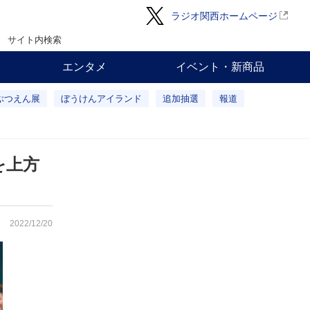
ラジオ関西ホームページ
サイト内検索
エンタメ
イベント・新商品
ぶつえん展
ぼうけんアイランド
追加抽選
報道
を上方
2022/12/20