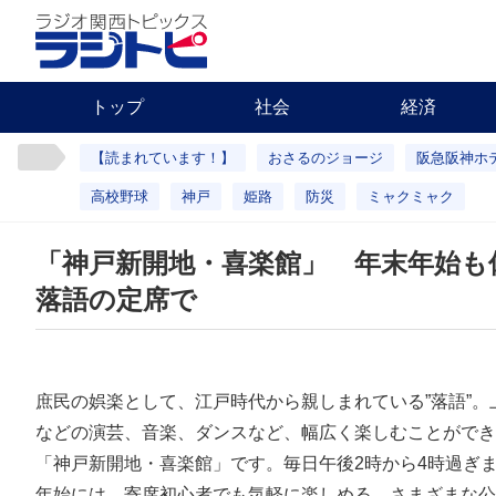
トップ
社会
経済
【読まれています！】
おさるのジョージ
阪急阪神ホ
高校野球
神戸
姫路
防災
ミャクミャク
「神戸新開地・喜楽館」 年末年始も
落語の定席で
庶民の娯楽として、江戸時代から親しまれている”落語”
などの演芸、音楽、ダンスなど、幅広く楽しむことができる
「神戸新開地・喜楽館」です。毎日午後2時から4時過ぎ
年始には、寄席初心者でも気軽に楽しめる、さまざまな公