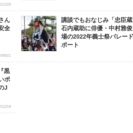
2/12/20
さん
講談でもおなじみ「忠臣蔵
安全
石内蔵助に俳優・中村雅俊
場の2022年義士祭パレー
ポート
2/09/21
『黒
いポ
のJ
2/12/19