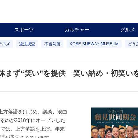
スポーツ
カルチャー
グルメ
テルズ
違法捜査
不当勾留
KOBE SUBWAY MUSEUM
どう
休まず“笑い”を提供 笑い納め・初笑い
。上方落語をはじめ、講談、浪曲
のが2018年にオープンした
までは、上方落語を上演。年末
演が予定されています。