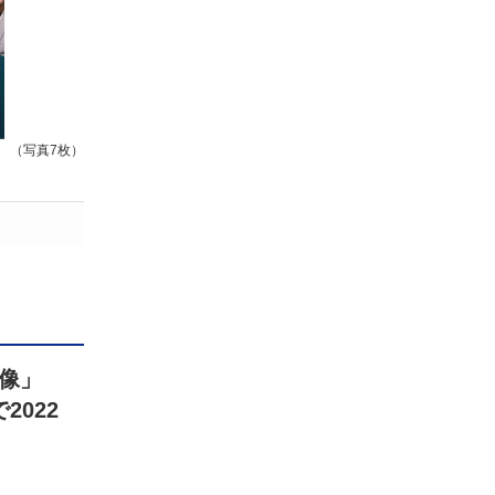
（写真7枚）
ン像」
2022