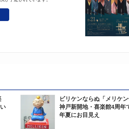
楽
ビリケンならぬ「メリケ
笑い
神戸新開地・喜楽館4周年で
年夏にお目見え