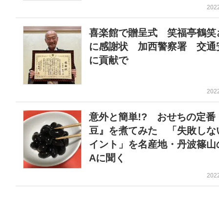
202
喜楽館で贈呈式 笑福亭鶴笑
に感謝状 加西警察署 交通
に貢献で
202
意外と簡単!? おせちの定番
豆』を煮てみた 「失敗しな
イント」を名産地・丹波篠山
Aに聞く
202