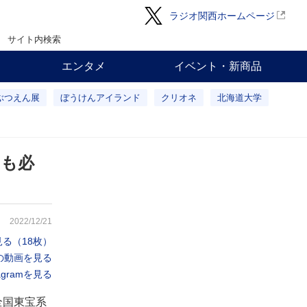
ラジオ関西ホームページ
サイト内検索
エンタメ
イベント・新商品
ぶつえん展
ぼうけんアイランド
クリオネ
北海道大学
ンも必
2022/12/21
る（18枚）
の動画を見る
gramを見る
全国東宝系