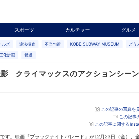
スポーツ
カルチャー
グルメ
テルズ
違法捜査
不当勾留
KOBE SUBWAY MUSEUM
どう
正化計画
報道
撮影 クライマックスのアクションシー
』
この記事の写真を見
この記事
この記事に関するInsta
す。映画『ブラックナイトパレード』が12月23日（金）、