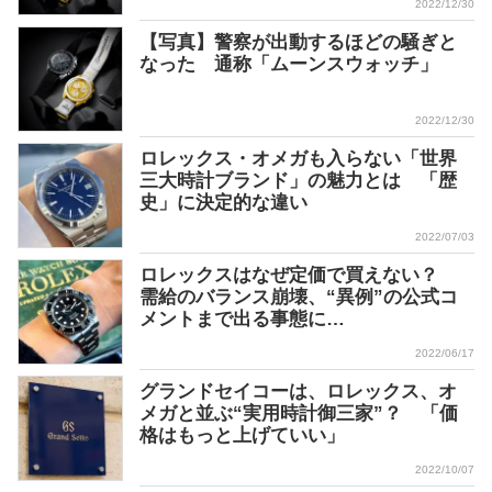
2022/12/30
【写真】警察が出動するほどの騒ぎと
なった 通称「ムーンスウォッチ」
2022/12/30
ロレックス・オメガも入らない「世界
三大時計ブランド」の魅力とは 「歴
史」に決定的な違い
2022/07/03
ロレックスはなぜ定価で買えない？
需給のバランス崩壊、“異例”の公式コ
メントまで出る事態に…
2022/06/17
グランドセイコーは、ロレックス、オ
メガと並ぶ“実用時計御三家”？ 「価
格はもっと上げていい」
2022/10/07