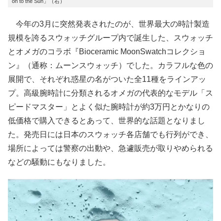
on to the Sun」（右）
今年の3月に突然発表されたのが、世界最大の時計製造
規模を誇るスウォッチグループ内で誕生した、スウォッチ
とオメガのコラボ『Bioceramic MoonSwatchコレクショ
ン』（通称：ムーンスウォッチ）でした。カラフルな色の
展開で、それぞれ惑星の名がついた全11種をラインアッ
プ。高級腕時計に分類されるオメガの代表的なモデル「ス
ピードマスター」とよく似た腕時計が約3万円とかなりの
低価格で購入できるとあって、世界的な話題となりまし
た。発売日には日本のスウォッチ各店舗でも行列ができ、
場所によっては警察の出動や、急遽販売が取りやめられる
などの騒動にもなりました。