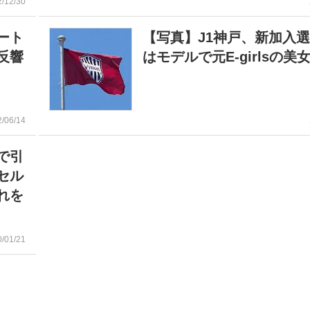
2/12/30
ート
【写真】J1神戸、新加入
反響
はモデルで元E-girlsの美
2/06/14
で引
セル
れを
0/01/21