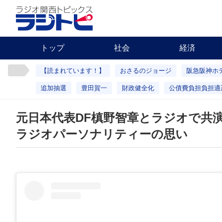
トップ
社会
経済
【読まれています！】
おさるのジョージ
阪急阪神ホ
追加抽選
豊田賀一
財政健全化
公債費負担負担適
元日本代表DF槙野智章とラジオで共
ラジオパーソナリティーの思い