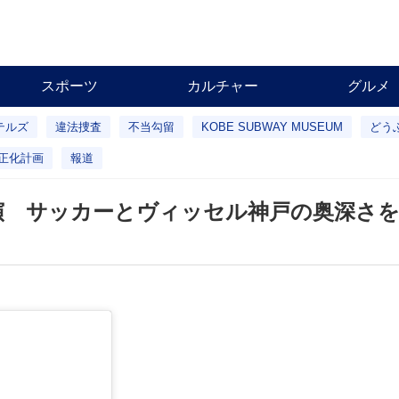
スポーツ
カルチャー
グルメ
テルズ
違法捜査
不当勾留
KOBE SUBWAY MUSEUM
どう
正化計画
報道
演 サッカーとヴィッセル神戸の奥深さ