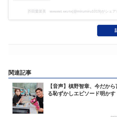
芥田愛菜美 ᴍᴀɴᴀᴍɪ ᴀᴋᴜᴛᴀ(@mirumiru1019)がシ
関連記事
【音声】槙野智章、今だから
る恥ずかしエピソード明かす