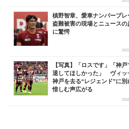
202
槙野智章、愛車ナンバープレ
盗難被害の現場とニュースの
に驚愕
202
【写真】「ロスです」「神戸
退してほしかった」 ヴィッ
神戸を去る“レジェンド”に別
惜しむ声広がる
202