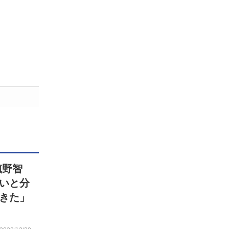
槙野智
いと分
きた」