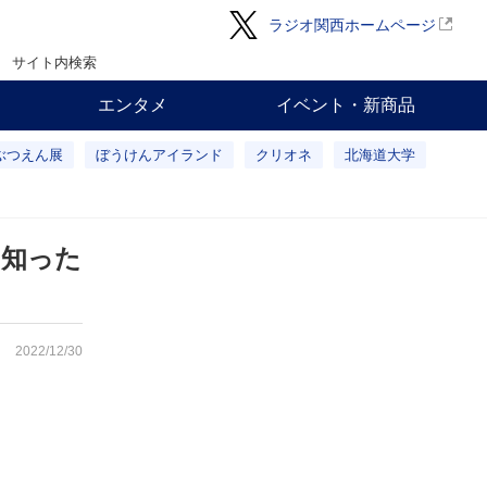
ラジオ関西ホームページ
サイト内検索
エンタメ
イベント・新商品
ぶつえん展
ぼうけんアイランド
クリオネ
北海道大学
を知った
2022/12/30