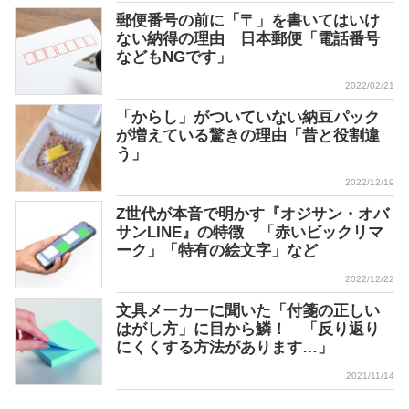
郵便番号の前に「〒」を書いてはいけ
ない納得の理由 日本郵便「電話番号
などもNGです」
2022/02/21
「からし」がついていない納豆パック
が増えている驚きの理由「昔と役割違
う」
2022/12/19
Z世代が本音で明かす『オジサン・オバ
サンLINE』の特徴 「赤いビックリマ
ーク」「特有の絵文字」など
2022/12/22
文具メーカーに聞いた「付箋の正しい
はがし方」に目から鱗！ 「反り返り
にくくする方法があります…」
2021/11/14