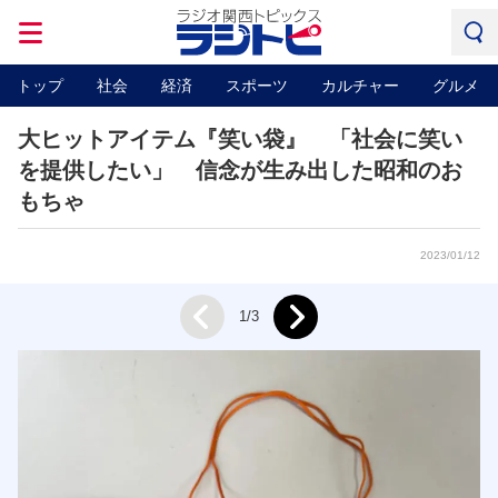
トップ
社会
経済
スポーツ
カルチャー
グルメ
大ヒットアイテム『笑い袋』 「社会に笑い
を提供したい」 信念が生み出した昭和のお
もちゃ
2023/01/12
Next
1/3
Prev