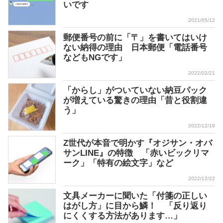
いです
2021/05/12
郵便番号の前に「〒」を書いてはいけ
ない納得の理由 日本郵便「電話番号
などもNGです」
2022/02/21
「からし」がついていない納豆パック
が増えている驚きの理由「昔と役割違
う」
2022/12/19
Z世代が本音で明かす『オジサン・オバ
サンLINE』の特徴 「赤いビックリマ
ーク」「特有の絵文字」など
2022/12/22
文具メーカーに聞いた「付箋の正しい
はがし方」に目から鱗！ 「反り返り
にくくする方法があります…」