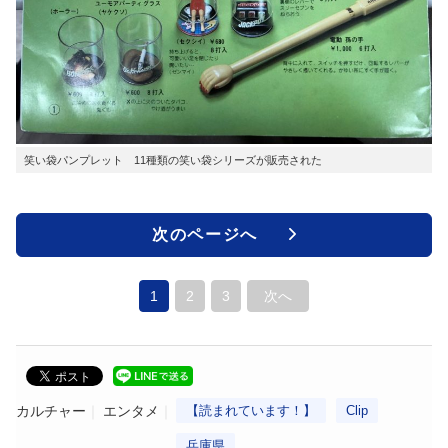
笑い袋パンプレット 11種類の笑い袋シリーズが販売された
次のページへ
1
2
3
次へ
カルチャー
エンタメ
【読まれています！】
Clip
兵庫県